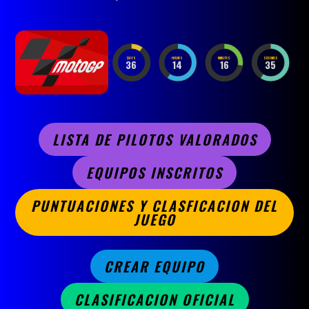
DAYS
HOURS
MINUTES
SECONDS
36
14
16
33
LISTA DE PILOTOS VALORADOS
EQUIPOS INSCRITOS
PUNTUACIONES Y CLASFICACION DEL
JUEGO
CREAR EQUIPO
CLASIFICACION OFICIAL