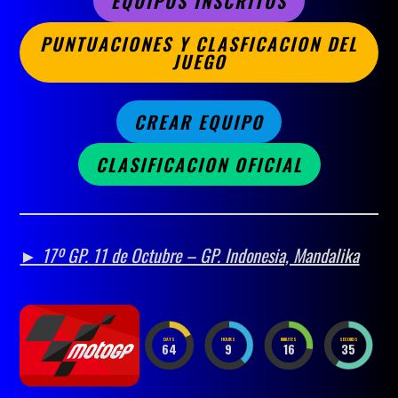
EQUIPOS INSCRITOS
PUNTUACIONES Y CLASFICACION DEL
JUEGO
CREAR EQUIPO
CLASIFICACION OFICIAL
► 17º GP.
11 de Octubre – GP. Indonesia, Mandalika
DAYS
HOURS
MINUTES
SECONDS
64
9
16
33