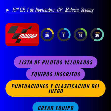
► 19º GP.
1 de Noviembre -GP. Malasia, Sepang
DAYS
HOURS
MINUTES
SECONDS
85
8
16
33
LISTA DE PILOTOS VALORADOS
EQUIPOS INSCRITOS
PUNTUACIONES Y CLASFICACION DEL
JUEGO
CREAR EQUIPO