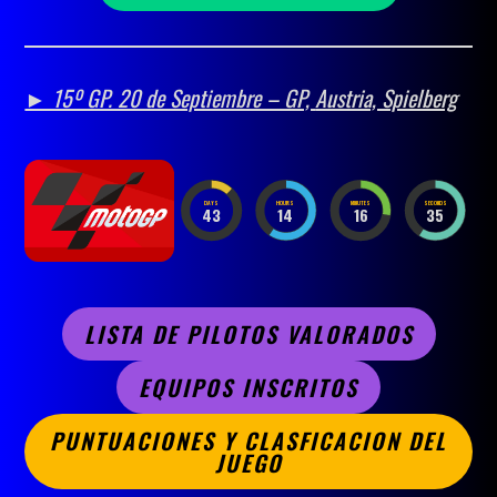
► 15º GP. 20 de Septiembre – GP,
Austria, Spielberg
DAYS
HOURS
MINUTES
SECONDS
43
14
16
33
LISTA DE PILOTOS VALORADOS
EQUIPOS INSCRITOS
PUNTUACIONES Y CLASFICACION DEL
JUEGO