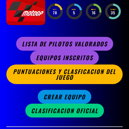
DAYS
HOURS
MINUTES
SECONDS
78
5
16
33
LISTA DE PILOTOS VALORADOS
EQUIPOS INSCRITOS
PUNTUACIONES Y CLASFICACION DEL
JUEGO
CREAR EQUIPO
CLASIFICACION OFICIAL