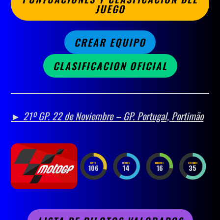
JUEGO
CREAR EQUIPO
CLASIFICACION OFICIAL
► 21º GP. 22 de Noviembre – GP. Portugal, Portimão
DAYS
HOURS
MINUTES
SECONDS
106
14
16
33