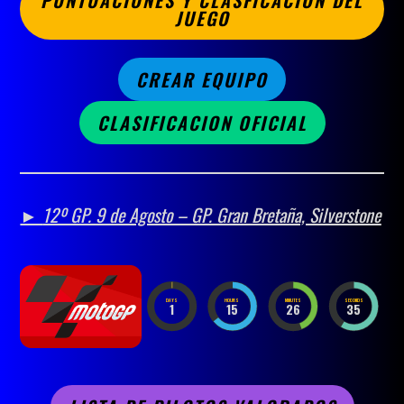
JUEGO
CREAR EQUIPO
CLASIFICACION OFICIAL
►
12º GP.
9 de Agosto – GP. Gran Bretaña, Silverstone
DAYS
HOURS
MINUTES
SECONDS
1
15
26
33