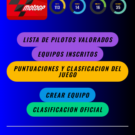
DAYS
HOURS
MINUTES
SECONDS
113
14
16
33
LISTA DE PILOTOS VALORADOS
EQUIPOS INSCRITOS
PUNTUACIONES Y CLASFICACION DEL
JUEGO
CREAR EQUIPO
CLASIFICACION OFICIAL