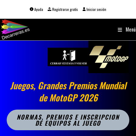
Ir
al
Ayuda
Registrarse gratis
Iniciar sesión
contenido
Menú
Juegos,
Grandes Premios Mundial
de
MotoGP 2026
NORMAS, PREMIOS E INSCRIPCION
DE EQUIPOS AL JUEGO