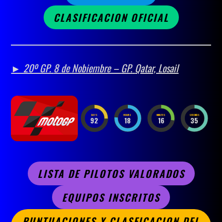
CLASIFICACION OFICIAL
► 20º GP.
8 de Nobiembre –
GP.
Qatar, Losail
DAYS
HOURS
MINUTES
SECONDS
92
18
16
33
LISTA DE PILOTOS VALORADOS
EQUIPOS INSCRITOS
PUNTUACIONES Y CLASFICACION DEL