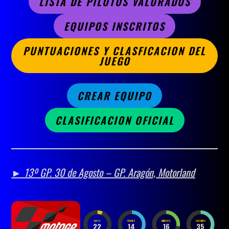
LISTA DE PILOTOS VALORADOS
EQUIPOS INSCRITOS
PUNTUACIONES Y CLASFICACION DEL
JUEGO
CREAR EQUIPO
CLASIFICACION OFICIAL
► 13º GP.
30 de Agosto – GP. Aragón, Motorland
DAYS
HOURS
MINUTES
SECONDS
22
14
16
33