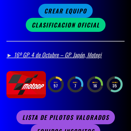
CREAR EQUIPO
CLASIFICACION OFICIAL
► 16º GP.
4 de Octubre – GP. Japón, Motegi
DAYS
HOURS
MINUTES
SECONDS
57
7
16
33
LISTA DE PILOTOS VALORADOS