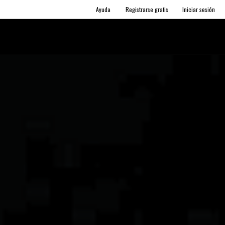
Ayuda
Registrarse gratis
Iniciar sesión