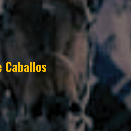
e Caballos