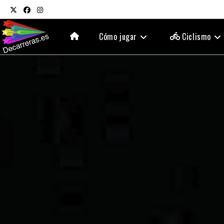
Ir
al
contenido
Cómo jugar
Ciclismo