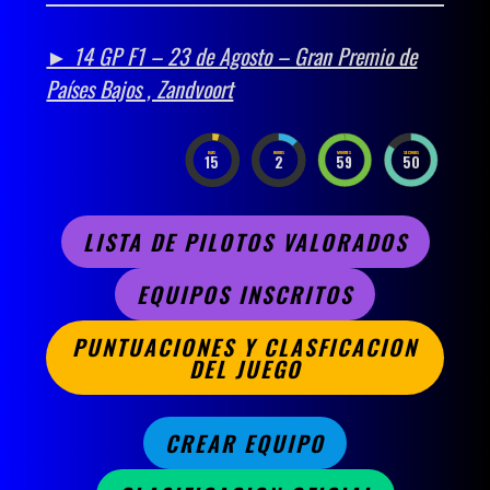
► 14 GP F1 – 23 de Agosto – Gran Premio de
Países Bajos , Zandvoort
DAYS
HOURS
MINUTES
SECONDS
15
2
59
49
LISTA DE PILOTOS VALORADOS
EQUIPOS INSCRITOS
PUNTUACIONES Y CLASFICACION
DEL JUEGO
CREAR EQUIPO