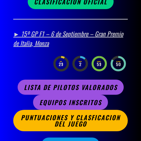
CLASIFICACION OFICIAL
► 15º GP F1 – 6 de Septiembre –
Gran Premio
de Italia, Monza
DAYS
HOURS
MINUTES
SECONDS
29
2
59
49
LISTA DE PILOTOS VALORADOS
EQUIPOS INSCRITOS
PUNTUACIONES Y CLASFICACION
DEL JUEGO