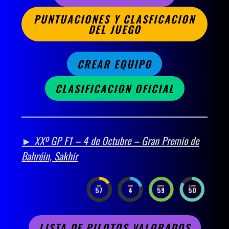
PUNTUACIONES Y CLASFICACION
DEL JUEGO
CREAR EQUIPO
CLASIFICACION OFICIAL
► XXº GP F1 –
4 de Octubre – Gran Premio de
Bahréin, Sakhir
DAYS
HOURS
MINUTES
SECONDS
57
4
59
49
LISTA DE PILOTOS VALORADOS