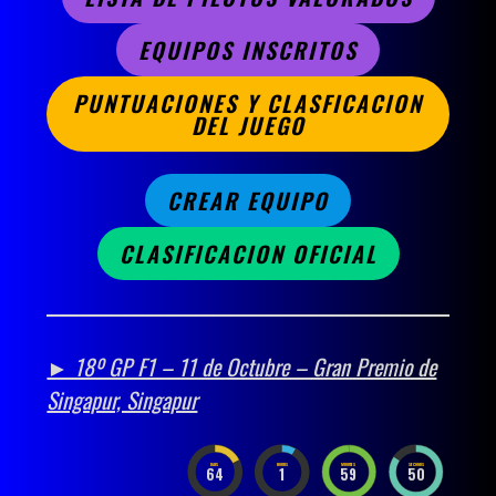
EQUIPOS INSCRITOS
PUNTUACIONES Y CLASFICACION
DEL JUEGO
CREAR EQUIPO
CLASIFICACION OFICIAL
► 18º GP F1 – 11 de Octubre – Gran Premio de
Singapur, Singapur
DAYS
HOURS
MINUTES
SECONDS
64
1
59
49