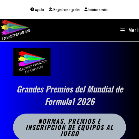
Ir
al
Ayuda
Registrarse gratis
Iniciar sesión
contenido
Menú
Grandes Premios del Mundial de
Formula1 2026
NORMAS, PREMIOS E
INSCRIPCION DE EQUIPOS AL
JUEGO