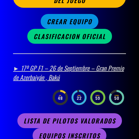
DEL JUEGO
CREAR EQUIPO
CLASIFICACION OFICIAL
► 17º GP F1 – 26 de Septiembre – Gran Premio
de Azerbaiyán , Bakú
DAYS
HOURS
MINUTES
SECONDS
48
22
59
49
LISTA DE PILOTOS VALORADOS
EQUIPOS INSCRITOS