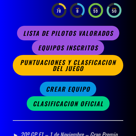
DAYS
HOURS
MINUTES
SECONDS
78
8
59
49
LISTA DE PILOTOS VALORADOS
EQUIPOS INSCRITOS
PUNTUACIONES Y CLASFICACION
DEL JUEGO
CREAR EQUIPO
CLASIFICACION OFICIAL
► 20º GP F1 – 1 de Noviembre – Gran Premio