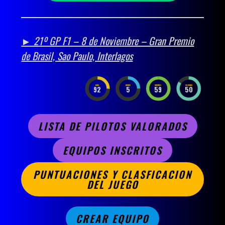
► 21º GP F1 – 8 de Noviembre – Gran Premio
de Brasil, Sao Paulo, Interlagos
DAYS
HOURS
MINUTES
SECONDS
92
5
59
49
LISTA DE PILOTOS VALORADOS
EQUIPOS INSCRITOS
PUNTUACIONES Y CLASFICACION
DEL JUEGO
CREAR EQUIPO