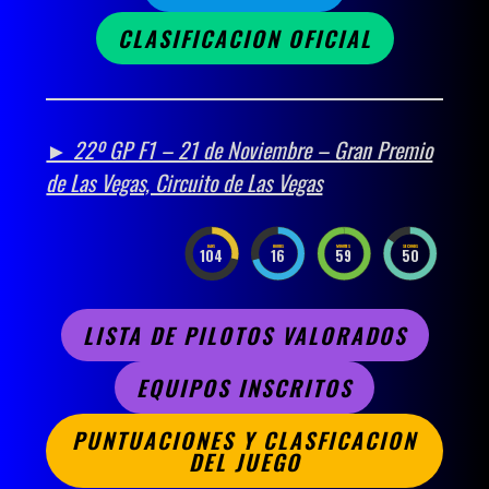
CLASIFICACION OFICIAL
► 22º GP F1 – 21 de Noviembre – Gran Premio
de Las Vegas, Circuito de Las Vegas
DAYS
HOURS
MINUTES
SECONDS
104
16
59
49
LISTA DE PILOTOS VALORADOS
EQUIPOS INSCRITOS
PUNTUACIONES Y CLASFICACION
DEL JUEGO