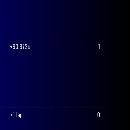
+90.972s
1
+1 lap
0