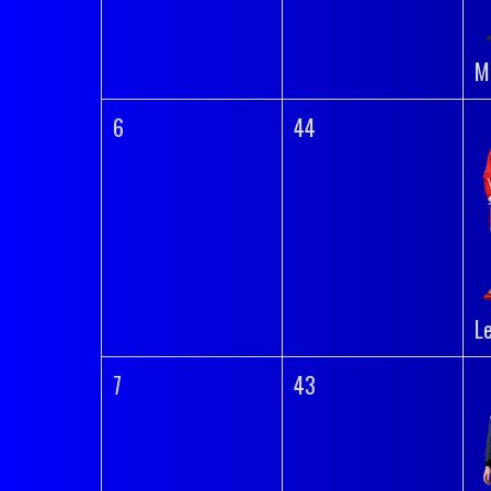
M
6
44
L
7
43