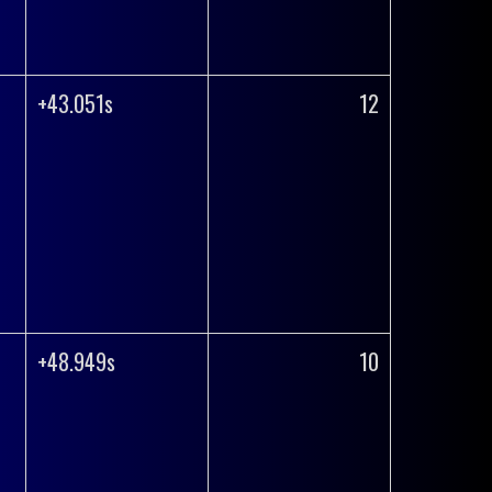
+43.051s
12
+48.949s
10