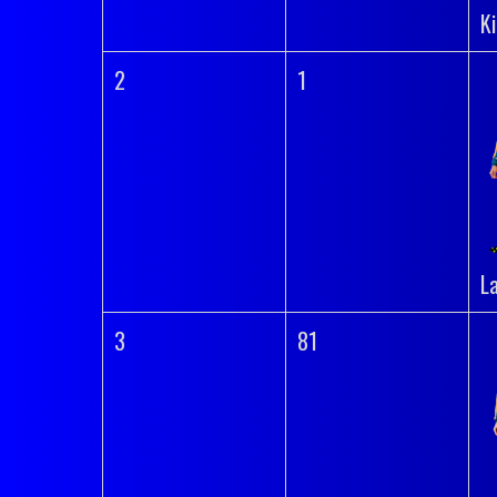
Ki
2
1
L
3
81