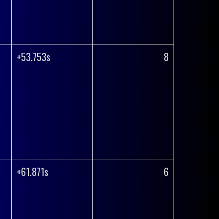
+53.753s
8
+61.871s
6