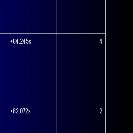
+64.245s
4
+82.072s
2