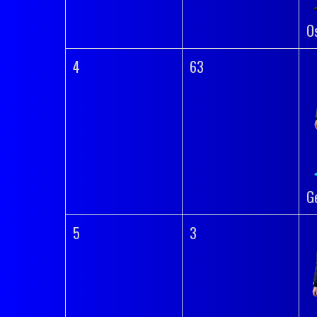
O
4
63
G
5
3