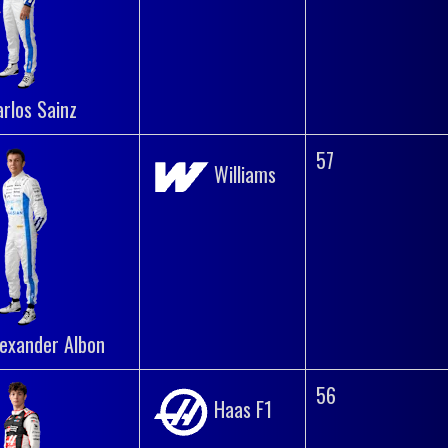
arlos Sainz
57
Williams
lexander Albon
56
Haas F1