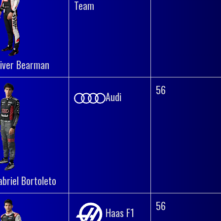
Team
liver Bearman
56
Audi
abriel Bortoleto
56
Haas F1