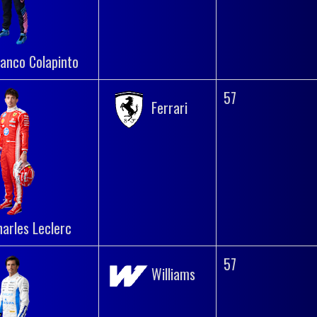
ranco Colapinto
57
Ferrari
harles Leclerc
57
Williams