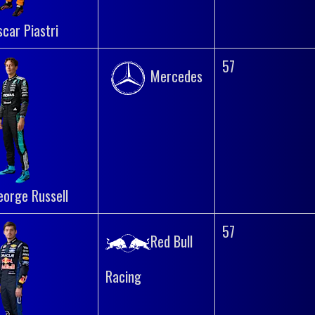
scar Piastri
57
Mercedes
eorge Russell
57
Red Bull
Racing