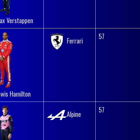
ax Verstappen
57
Ferrari
ewis Hamilton
57
Alpine