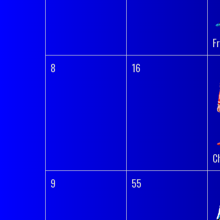
F
8
16
C
9
55