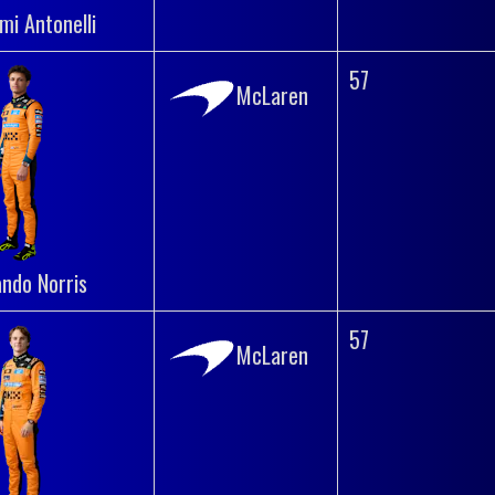
mi Antonelli
57
McLaren
ando Norris
57
McLaren