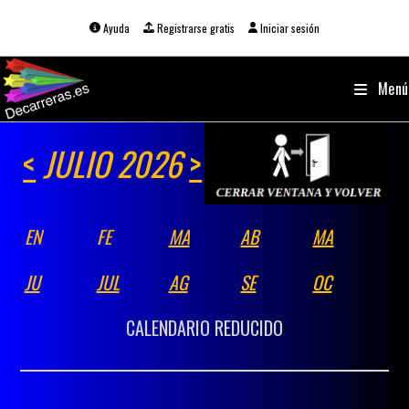
Ir
al
Ayuda
Registrarse gratis
Iniciar sesión
contenido
Menú
<
JULIO 2026
>
EN
FE
MA
AB
MA
JU
JUL
AG
SE
OC
CALENDARIO REDUCIDO