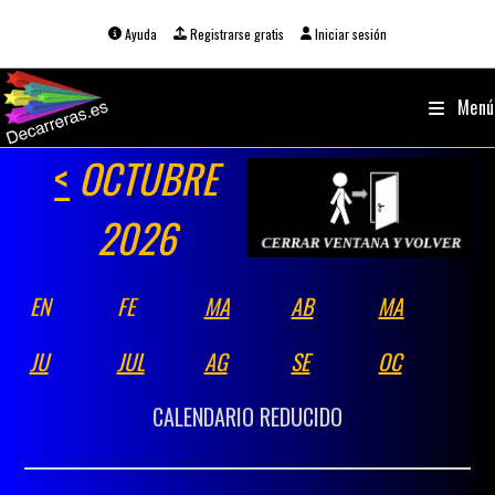
Ir
al
Ayuda
Registrarse gratis
Iniciar sesión
contenido
Menú
<
OCTUBRE
2026
EN
FE
MA
AB
MA
JU
JUL
AG
SE
OC
CALENDARIO REDUCIDO