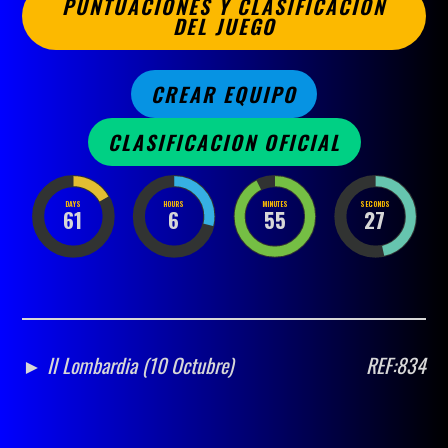
PUNTUACIONES Y CLASIFICACION
DEL JUEGO
CREAR EQUIPO
CLASIFICACION OFICIAL
DAYS
HOURS
MINUTES
SECONDS
61
6
55
27
► Il Lombardia (10 Octubre)
REF:834