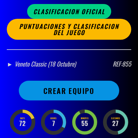
CLASIFICACION OFICIAL
PUNTUACIONES Y CLASIFICACION
DEL JUEGO
► Veneto Classic (18 Octubre)
REF:855
CREAR EQUIPO
DAYS
HOURS
MINUTES
SECONDS
72
7
55
27