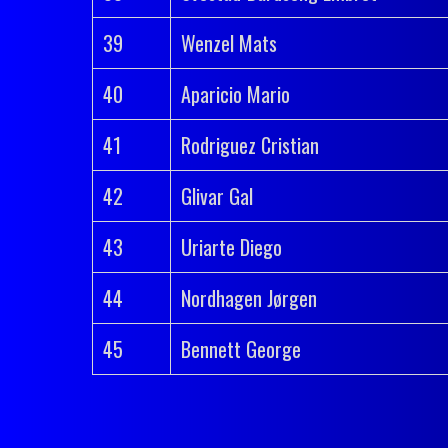
39
Wenzel Mats
40
Aparicio Mario
41
Rodriguez Cristian
42
Glivar Gal
43
Uriarte Diego
44
Nordhagen Jørgen
DeCarreras Team Manager
45
Bennett George
Juegos de Ciclismo
Juegos de Moto GP