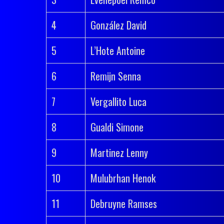
4
González David
5
L’Hote Antoine
6
Remijn Senna
7
Vergallito Luca
8
Gualdi Simone
9
Martinez Lenny
10
Mulubrhan Henok
11
Debruyne Ramses