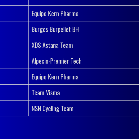
Equipo Kern Pharma
Burgos Burpellet BH
XDS Astana Team
Alpecin-Premier Tech
Equipo Kern Pharma
Team Visma
Juego limpio y seguro
NSN Cycling Team
Disfruta gratis de nuestros juegos o hazte usuario
F
premium para optar a importantes premios
(próximamente). Juega con responsabilidad.
¿