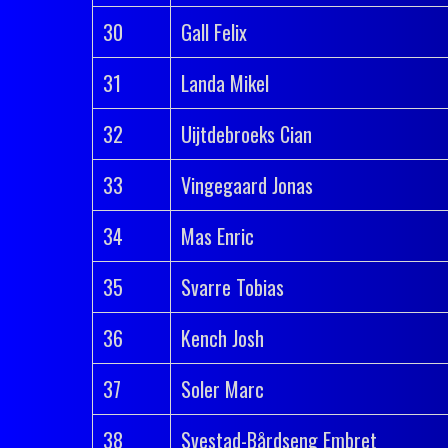
30
Gall Felix
31
Landa Mikel
32
Uijtdebroeks Cian
33
Vingegaard Jonas
34
Mas Enric
35
Svarre Tobias
36
Kench Josh
37
Soler Marc
38
Svestad-Bårdseng Embret