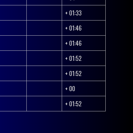
+ 01:33
+ 01:46
+ 01:46
+ 01:52
+ 01:52
+ 00
Únete a nuestra comunidad
+ 01:52
acebook
Instagram
Twitter
Necesitas ayuda?