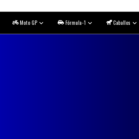
Moto GP
Fórmula-1
Caballos