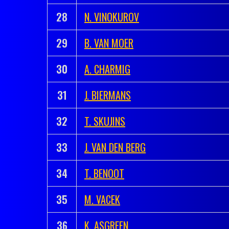
28
N. VINOKUROV
29
B. VAN MOER
30
A. CHARMIG
31
J. BIERMANS
32
T. SKUJINS
33
J. VAN DEN BERG
34
T. BENOOT
35
M. VACEK
36
K. ASGREEN