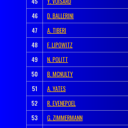
45
Y. VOISARD
46
D. BALLERINI
47
A. TIBERI
48
F. LIPOWITZ
49
N. POLITT
50
B. MCNULTY
51
A. YATES
52
R. EVENEPOEL
53
G. ZIMMERMANN