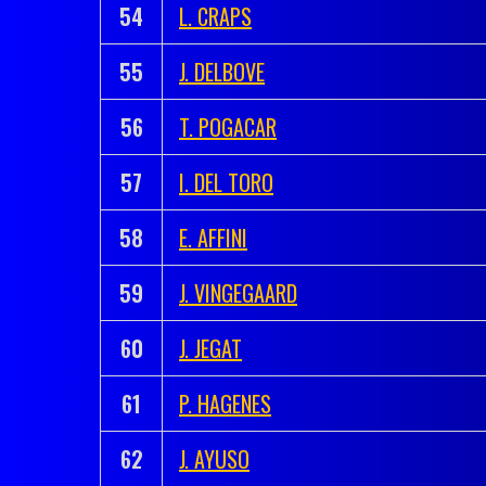
54
L. CRAPS
55
J. DELBOVE
56
T. POGACAR
57
I. DEL TORO
58
E. AFFINI
59
J. VINGEGAARD
60
J. JEGAT
61
P. HAGENES
62
J. AYUSO