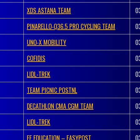
XDS ASTANA TEAM
0
PINARELLO-Q36.5 PRO CYCLING TEAM
0
UNO-X MOBILITY
0
COFIDIS
0
LIDL-TREK
0
TEAM PICNIC POSTNL
0
DECATHLON CMA CGM TEAM
0
LIDL-TREK
0
EF EDUCATION – EASYPOST
0