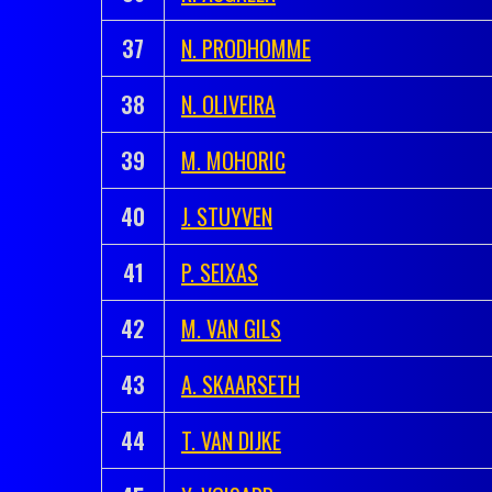
37
N. PRODHOMME
38
N. OLIVEIRA
39
M. MOHORIC
40
J. STUYVEN
41
P. SEIXAS
42
M. VAN GILS
43
A. SKAARSETH
44
T. VAN DIJKE