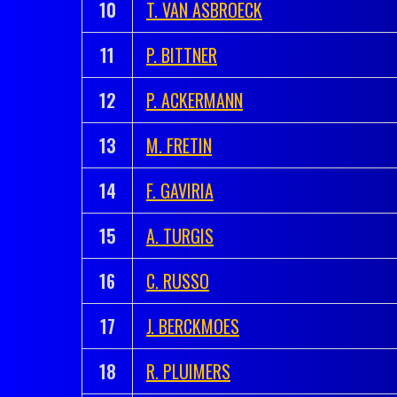
10
T. VAN ASBROECK
11
P. BITTNER
12
P. ACKERMANN
13
M. FRETIN
14
F. GAVIRIA
15
A. TURGIS
16
C. RUSSO
17
J. BERCKMOES
18
R. PLUIMERS