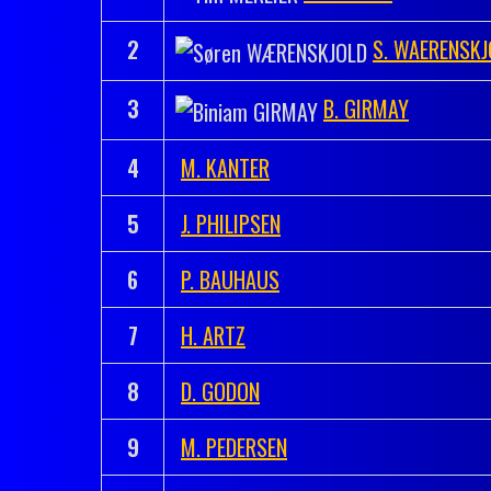
2
S. WAERENSKJ
3
B. GIRMAY
4
M. KANTER
5
J. PHILIPSEN
6
P. BAUHAUS
7
H. ARTZ
8
D. GODON
9
M. PEDERSEN