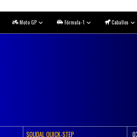
Moto GP
Fórmula-1
Caballos
SOUDAL QUICK-STEP
0