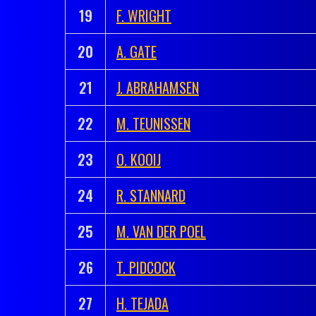
19
F. WRIGHT
20
A. GATE
21
J. ABRAHAMSEN
22
M. TEUNISSEN
23
O. KOOIJ
24
R. STANNARD
25
M. VAN DER POEL
26
T. PIDCOCK
27
H. TEJADA