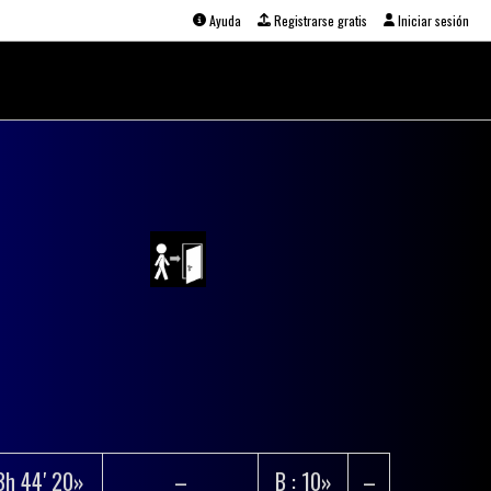
Ayuda
Registrarse gratis
Iniciar sesión
3h 44′ 20»
–
B : 10»
–