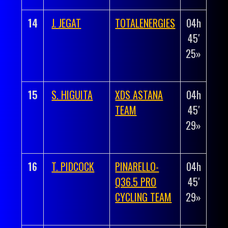
14
J. JEGAT
TOTALENERGIES
04h
+
45′
00h
25»
00′
14»
15
S. HIGUITA
XDS ASTANA
04h
+
TEAM
45′
00h
29»
00′
18»
16
T. PIDCOCK
PINARELLO-
04h
+
Q36.5 PRO
45′
00h
CYCLING TEAM
29»
00′
18»