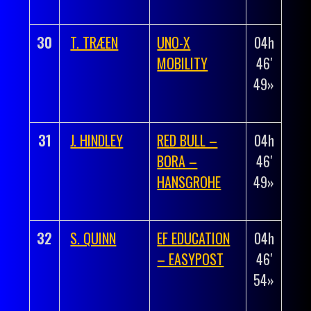
22»
30
T. TRÆEN
UNO-X
04h
+
MOBILITY
46′
00h
49»
01′
38»
31
J. HINDLEY
RED BULL –
04h
+
BORA –
46′
00h
HANSGROHE
49»
01′
38»
32
S. QUINN
EF EDUCATION
04h
+
– EASYPOST
46′
00h
54»
01′
43»