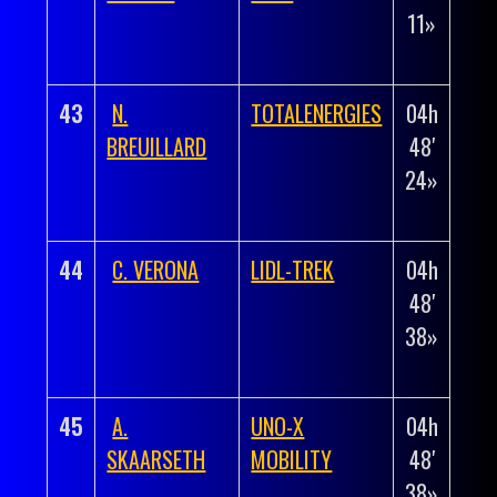
11»
03′
00»
43
N.
TOTALENERGIES
04h
+
BREUILLARD
48′
00h
24»
03′
13»
44
C. VERONA
LIDL-TREK
04h
+
48′
00h
38»
03′
27»
45
A.
UNO-X
04h
+
SKAARSETH
MOBILITY
48′
00h
38»
03′