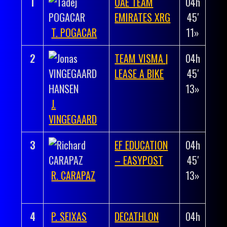
1
UAE TEAM
04h
–
EMIRATES XRG
45′
T. POGACAR
11»
2
TEAM VISMA |
04h
+
LEASE A BIKE
45′
00h
13»
00′
J.
02»
VINGEGAARD
3
EF EDUCATION
04h
+
– EASYPOST
45′
00h
R. CARAPAZ
13»
00′
02»
4
P. SEIXAS
DECATHLON
04h
+