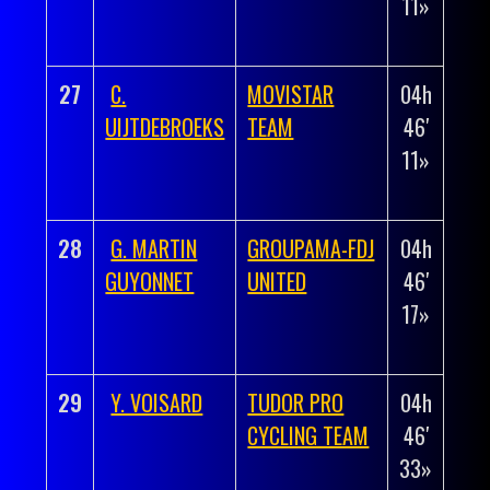
11»
01′
00»
27
C.
MOVISTAR
04h
+
UIJTDEBROEKS
TEAM
46′
00h
11»
01′
00»
28
G. MARTIN
GROUPAMA-FDJ
04h
+
GUYONNET
UNITED
46′
00h
17»
01′
06»
29
Y. VOISARD
TUDOR PRO
04h
+
CYCLING TEAM
46′
00h
33»
01′