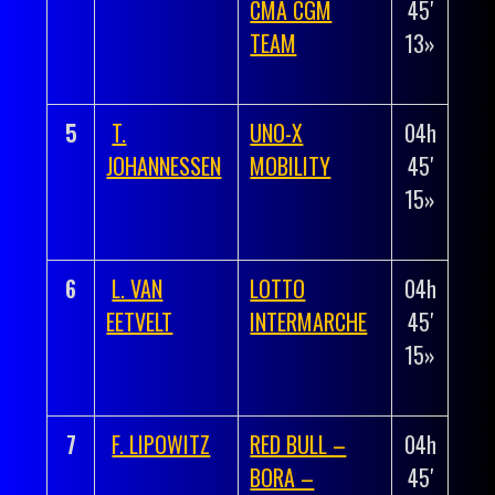
CMA CGM
45′
00h
TEAM
13»
00′
02»
5
T.
UNO-X
04h
+
JOHANNESSEN
MOBILITY
45′
00h
15»
00′
04»
6
L. VAN
LOTTO
04h
+
EETVELT
INTERMARCHE
45′
00h
15»
00′
04»
7
F. LIPOWITZ
RED BULL –
04h
+
BORA –
45′
00h