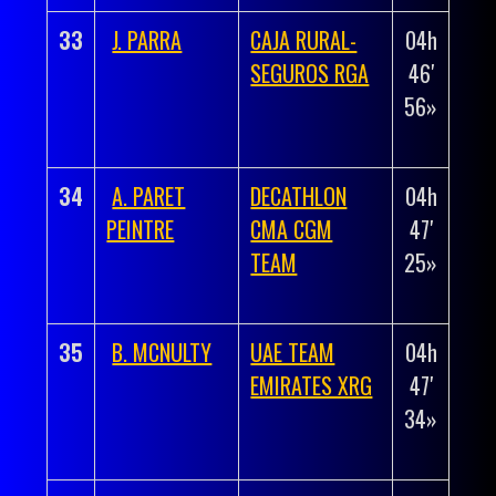
33
J. PARRA
CAJA RURAL-
04h
+
SEGUROS RGA
46′
00h
56»
01′
45»
34
A. PARET
DECATHLON
04h
+
PEINTRE
CMA CGM
47′
00h
TEAM
25»
02′
14»
35
B. MCNULTY
UAE TEAM
04h
+
EMIRATES XRG
47′
00h
34»
02′
23»