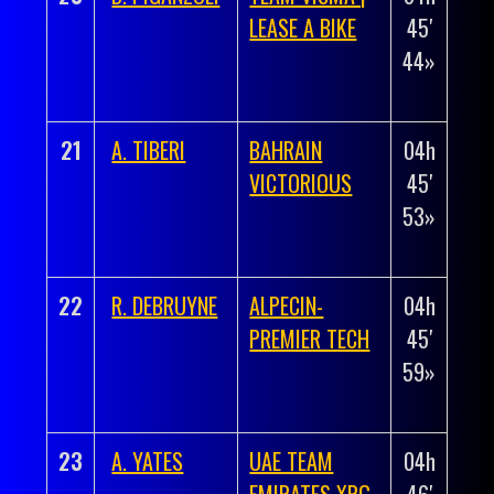
LEASE A BIKE
45′
00h
44»
00′
33»
21
A. TIBERI
BAHRAIN
04h
+
VICTORIOUS
45′
00h
53»
00′
42»
22
R. DEBRUYNE
ALPECIN-
04h
+
PREMIER TECH
45′
00h
59»
00′
48»
23
A. YATES
UAE TEAM
04h
+
EMIRATES XRG
46′
00h