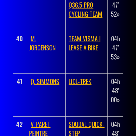
Q36.5 PRO
47′
00h
CYCLING TEAM
52»
02′
41»
40
M.
TEAM VISMA |
04h
+
JORGENSON
LEASE A BIKE
47′
00h
53»
02′
42»
41
Q. SIMMONS
LIDL-TREK
04h
+
48′
00h
00»
02′
49»
42
V. PARET
SOUDAL QUICK-
04h
+
PEINTRE
STEP
48′
00h