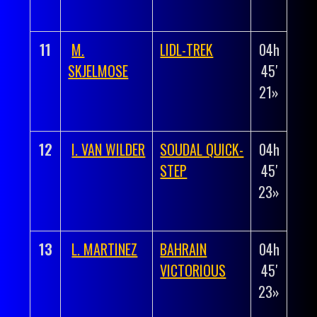
04»
11
M.
LIDL-TREK
04h
+
SKJELMOSE
45′
00h
21»
00′
10»
12
I. VAN WILDER
SOUDAL QUICK-
04h
+
STEP
45′
00h
23»
00′
12»
13
L. MARTINEZ
BAHRAIN
04h
+
VICTORIOUS
45′
00h
23»
00′
12»