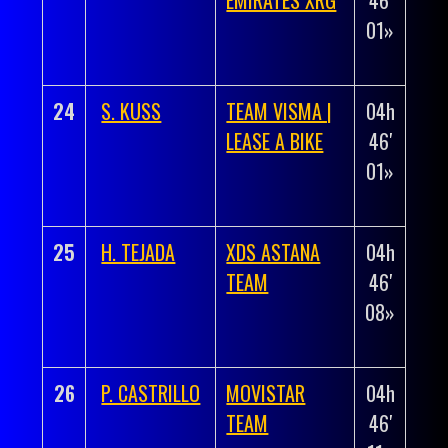
01»
00′
50»
24
S. KUSS
TEAM VISMA |
04h
+
LEASE A BIKE
46′
00h
01»
00′
50»
25
H. TEJADA
XDS ASTANA
04h
+
TEAM
46′
00h
08»
00′
57»
26
P. CASTRILLO
MOVISTAR
04h
+
TEAM
46′
00h