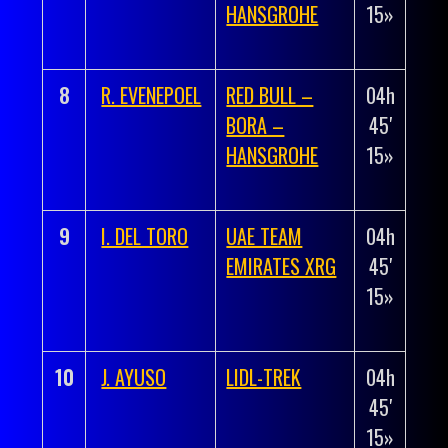
HANSGROHE
15»
00′
04»
8
R. EVENEPOEL
RED BULL –
04h
+
BORA –
45′
00h
HANSGROHE
15»
00′
04»
9
I. DEL TORO
UAE TEAM
04h
+
EMIRATES XRG
45′
00h
15»
00′
04»
10
J. AYUSO
LIDL-TREK
04h
+
45′
00h
15»
00′