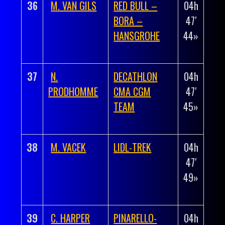
36
M. VAN GILS
RED BULL –
04h
+
BORA –
47′
00h
HANSGROHE
44»
02′
33»
37
N.
DECATHLON
04h
+
PRODHOMME
CMA CGM
47′
00h
TEAM
45»
02′
34»
38
M. VACEK
LIDL-TREK
04h
+
47′
00h
49»
02′
38»
39
C. HARPER
PINARELLO-
04h
+