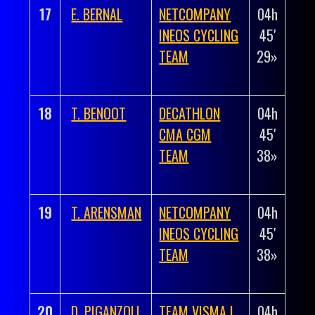
17
E. BERNAL
NETCOMPANY
04h
+
INEOS CYCLING
45′
00h
TEAM
29»
00′
18»
18
T. BENOOT
DECATHLON
04h
+
CMA CGM
45′
00h
TEAM
38»
00′
27»
19
T. ARENSMAN
NETCOMPANY
04h
+
INEOS CYCLING
45′
00h
TEAM
38»
00′
27»
20
D. PIGANZOLI
TEAM VISMA |
04h
+