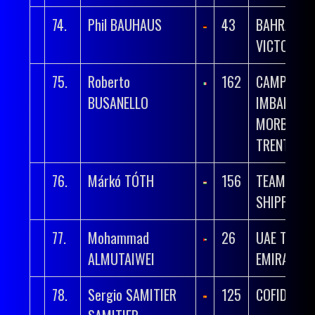
74.
Phil BAUHAUS
43
BAHRAIN
VICTORIO
75.
Roberto
162
CAMPANA
BUSANELLO
IMBALLAGG
MORBIATO
TRENTINO
76.
Márkó TÓTH
156
TEAM UNIT
SHIPPING
77.
Mohammad
26
UAE TEAM
ALMUTAIWEI
EMIRATES 
78.
Sergio SAMITIER
125
COFIDIS