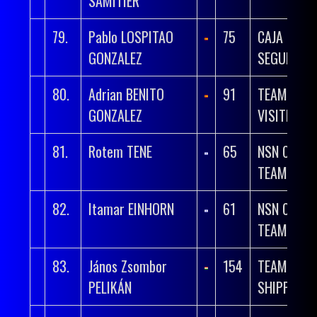
SAMITIER
79.
Pablo LOSPITAO
75
CAJA RURA
GONZALEZ
SEGUROS 
80.
Adrian BENITO
91
TEAM POLT
GONZALEZ
VISITMALT
81.
Rotem TENE
65
NSN CYCLI
TEAM
82.
Itamar EINHORN
61
NSN CYCLI
TEAM
83.
János Zsombor
154
TEAM UNIT
PELIKÁN
SHIPPING