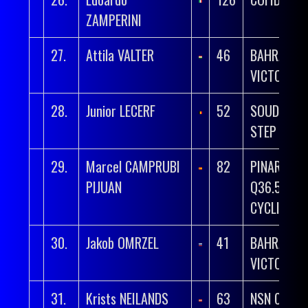
ZAMPERINI
27.
Attila VALTER
46
BAHRAIN
VICTORIO
28.
Junior LECERF
52
SOUDAL QU
STEP
29.
Marcel CAMPRUBI
82
PINARELLO
PIJUAN
Q36.5 PRO
CYCLING T
30.
Jakob OMRZEL
41
BAHRAIN
VICTORIO
31.
Krists NEILANDS
63
NSN CYCLI