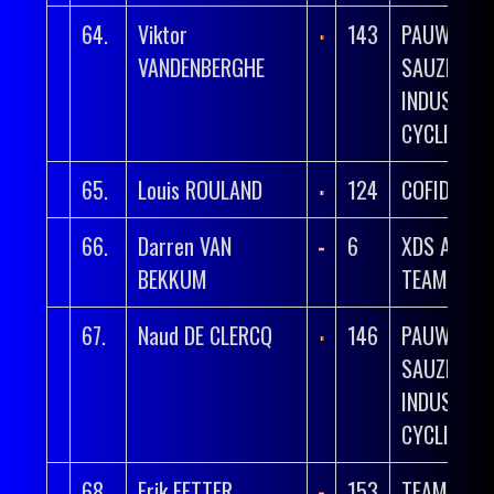
64.
Viktor
143
PAUWELS
VANDENBERGHE
SAUZEN – 
INDUSTRI
CYCLING T
65.
Louis ROULAND
124
COFIDIS
66.
Darren VAN
6
XDS ASTA
BEKKUM
TEAM
67.
Naud DE CLERCQ
146
PAUWELS
SAUZEN – 
INDUSTRI
CYCLING T
68.
Erik FETTER
153
TEAM UNIT