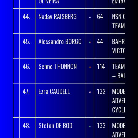
OLIVEIRA
EMIRATES 
44.
Nadav RAISBERG
64
NSN CYCLI
TEAM
45.
Alessandro BORGO
44
BAHRAIN
VICTORIO
46.
Senne THONNON
114
TEAM FLA
– BALOISE
47.
Ezra CAUDELL
132
MODERN
ADVENTUR
CYCLING
48.
Stefan DE BOD
133
MODERN
ADVENTUR