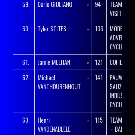
59.
Dario GIULIANO
94
TEAM POLT
VISITMALT
60.
Tyler STITES
136
MODERN
ADVENTUR
CYCLING
61.
Jamie MEEHAN
121
COFIDIS
62.
Michael
141
PAUWELS
VANTHOURENHOUT
SAUZEN – 
INDUSTRI
CYCLING T
63.
Henri
115
TEAM FLA
VANDENABEELE
– BALOISE