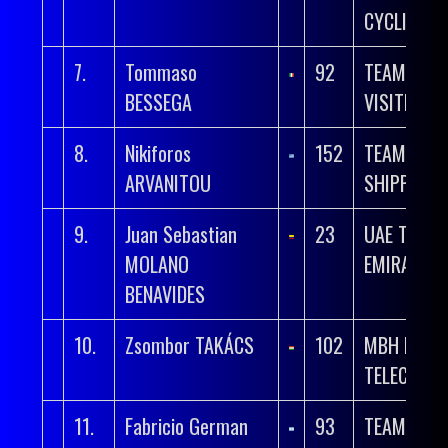
CYCLING
7.
Tommaso
92
TEAM POLT
BESSEGA
VISITMALT
8.
Nikiforos
152
TEAM UNIT
ARVANITOU
SHIPPING
9.
Juan Sebastian
23
UAE TEAM
MOLANO
EMIRATES 
BENAVIDES
10.
Zsombor TAKÁCS
102
MBH BANK
TELECOM 
11.
Fabricio German
93
TEAM POLT