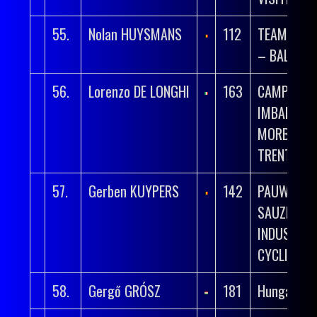
55.
Nolan HUYSMANS
112
TEAM FLA
– BALOISE
56.
Lorenzo DE LONGHI
163
CAMPANA
IMBALLAGG
MORBIATO
TRENTINO
57.
Gerben KUYPERS
142
PAUWELS
SAUZEN – 
INDUSTRI
CYCLING T
58.
Gergő GRÓSZ
181
Hungary