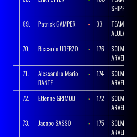
SHIPPING
69.
Patrick GAMPER
33
TEAM JAY
ALULA
70.
Riccardo UDERZO
176
SOLME OL
ARVEDI
71.
Alessandro Mario
174
SOLME OL
DANTE
ARVEDI
72.
Etienne GRIMOD
172
SOLME OL
ARVEDI
73.
Jacopo SASSO
175
SOLME OL
ARVEDI