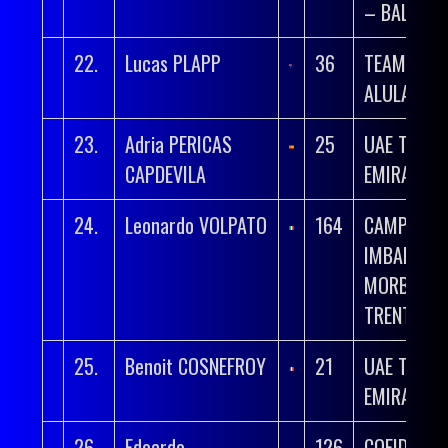
– BALOISE
22.
Lucas PLAPP
36
TEAM JAY
ALULA
23.
Adria PERICAS
25
UAE TEAM
CAPDEVILA
EMIRATES 
24.
Leonardo VOLPATO
164
CAMPANA
IMBALLAGG
MORBIATO
TRENTINO
25.
Benoit COSNEFROY
21
UAE TEAM
EMIRATES 
26.
Edoardo
126
COFIDIS