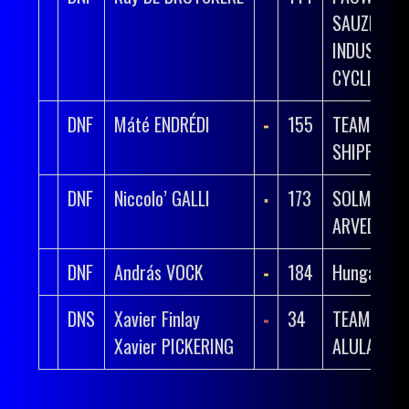
SAUZEN – 
INDUSTRI
CYCLING T
DNF
Máté ENDRÉDI
155
TEAM UNIT
SHIPPING
DNF
Niccolo’ GALLI
173
SOLME OL
ARVEDI
DNF
András VOCK
184
Hungary
DNS
Xavier Finlay
34
TEAM JAY
Xavier PICKERING
ALULA