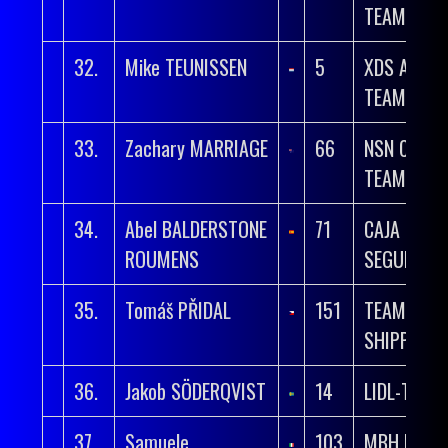
TEAM
32.
Mike TEUNISSEN
5
XDS ASTA
TEAM
33.
Zachary MARRIAGE
66
NSN CYCLI
TEAM
34.
Abel BALDERSTONE
71
CAJA RURA
ROUMENS
SEGUROS 
35.
Tomáš PŘIDAL
151
TEAM UNIT
SHIPPING
36.
Jakob SÖDERQVIST
14
LIDL-TREK
37.
Samuele
103
MBH BANK