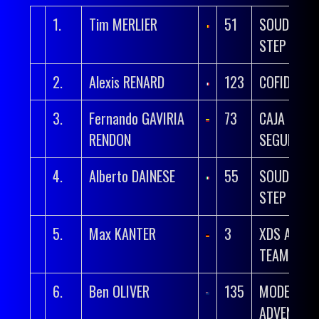
1.
Tim MERLIER
51
SOUDAL QU
STEP
2.
Alexis RENARD
123
COFIDIS
3.
Fernando GAVIRIA
73
CAJA RURA
RENDON
SEGUROS 
4.
Alberto DAINESE
55
SOUDAL QU
STEP
5.
Max KANTER
3
XDS ASTA
TEAM
6.
Ben OLIVER
135
MODERN
ADVENTUR