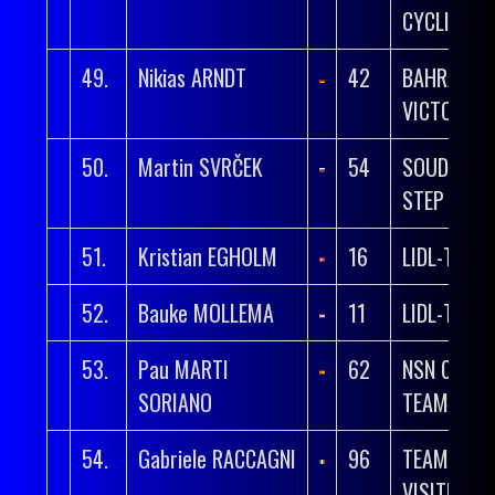
CYCLING
49.
Nikias ARNDT
42
BAHRAIN
VICTORIO
50.
Martin SVRČEK
54
SOUDAL QU
STEP
51.
Kristian EGHOLM
16
LIDL-TREK
52.
Bauke MOLLEMA
11
LIDL-TREK
53.
Pau MARTI
62
NSN CYCLI
SORIANO
TEAM
54.
Gabriele RACCAGNI
96
TEAM POLT
VISITMALT