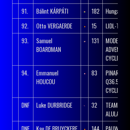
91.
Bálint KÁRPÁTI
182
Hungary
92.
Otto VERGAERDE
15
LIDL-TREK
93.
Samuel
131
MODERN
BOARDMAN
ADVENTUR
CYCLING
94.
Emmanuel
83
PINARELLO
HOUCOU
Q36.5 PRO
CYCLING T
DNF
Luke DURBRIDGE
32
TEAM JAY
ALULA
DNF
Kay DE BRUYCKERE
144
PAUWELS