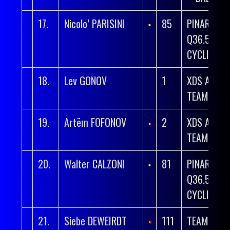
17.
Nicolo’ PARISINI
85
PINARELLO
Q36.5 PRO
CYCLING T
18.
Lev GONOV
1
XDS ASTA
TEAM
19.
Artëm FOFONOV
2
XDS ASTA
TEAM
20.
Walter CALZONI
81
PINARELLO
Q36.5 PRO
CYCLING T
21.
Siebe DEWEIRDT
111
TEAM FLA