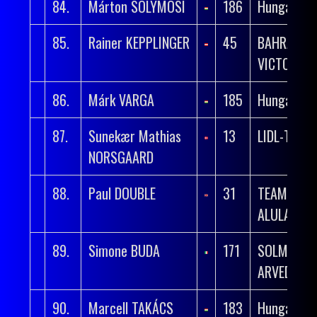
84.
Márton SOLYMOSI
186
Hungary
85.
Rainer KEPPLINGER
45
BAHRAIN
VICTORIO
86.
Márk VARGA
185
Hungary
87.
Sunekær Mathias
13
LIDL-TREK
NORSGAARD
88.
Paul DOUBLE
31
TEAM JAY
ALULA
89.
Simone BUDA
171
SOLME OL
ARVEDI
90.
Marcell TAKÁCS
183
Hungary