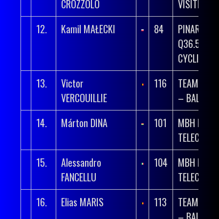
CROZZOLO
VISITMALT
12.
Kamil MAŁECKI
84
PINARELLO
Q36.5 PRO
CYCLING T
13.
Victor
116
TEAM FLA
VERCOUILLIE
– BALOISE
14.
Márton DINA
101
MBH BANK
TELECOM 
15.
Alessandro
104
MBH BANK
FANCELLU
TELECOM 
16.
Elias MARIS
113
TEAM FLA
– BALOISE