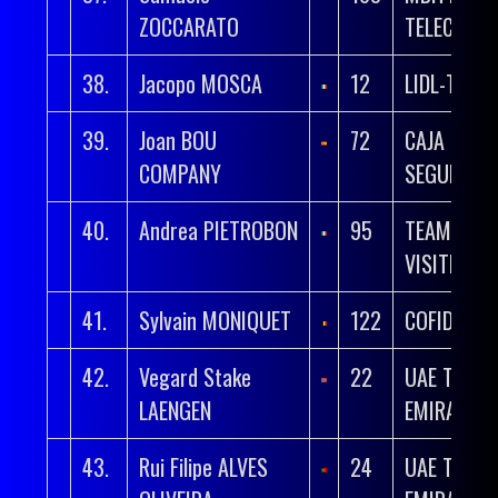
ZOCCARATO
TELECOM 
38.
Jacopo MOSCA
12
LIDL-TREK
39.
Joan BOU
72
CAJA RURA
COMPANY
SEGUROS 
40.
Andrea PIETROBON
95
TEAM POLT
VISITMALT
41.
Sylvain MONIQUET
122
COFIDIS
42.
Vegard Stake
22
UAE TEAM
LAENGEN
EMIRATES 
43.
Rui Filipe ALVES
24
UAE TEAM