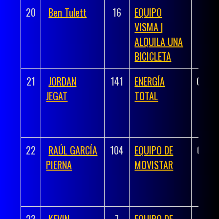
20
Ben Tulett
16
EQUIPO
03h 
VISMA |
51
ALQUILA UNA
BICICLETA
21
JORDAN
141
ENERGÍA
03:40
JEGAT
TOTAL
22
RAÚL GARCÍA
104
EQUIPO DE
03:40
PIERNA
MOVISTAR
23
KEVIN
7
EQUIPO DE
03:41