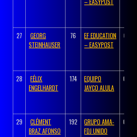
– EASYPOST
27
GEORG
76
EF EDUCATION
03:41
STEINHAUSER
– EASYPOST
28
FÉLIX
174
EQUIPO
03:41
ENGELHARDT
JAYCO ALULA
29
CLÉMENT
192
GRUPO AMA-
03:41
BRAZ AFONSO
FDJ UNIDO