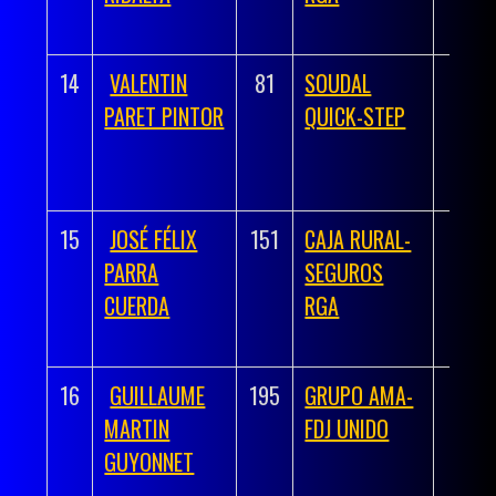
14
VALENTIN
81
SOUDAL
03h 
PARET PINTOR
QUICK-STEP
51
15
JOSÉ FÉLIX
151
CAJA RURAL-
03h 
PARRA
SEGUROS
19
CUERDA
RGA
16
GUILLAUME
195
GRUPO AMA-
03h 
MARTIN
FDJ UNIDO
19
GUYONNET