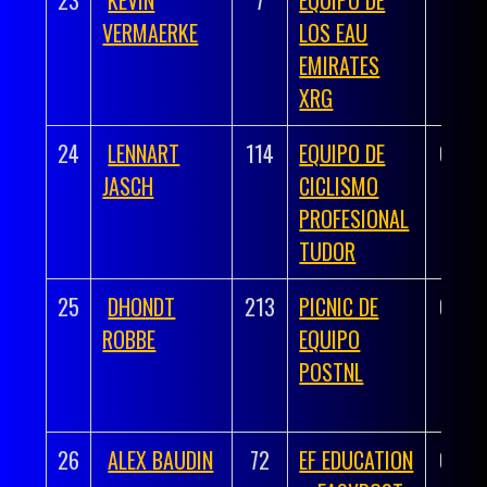
VERMAERKE
LOS EAU
EMIRATES
XRG
24
LENNART
114
EQUIPO DE
03:41
JASCH
CICLISMO
PROFESIONAL
TUDOR
25
DHONDT
213
PICNIC DE
03:41
ROBBE
EQUIPO
POSTNL
26
ALEX BAUDIN
72
EF EDUCATION
03:41