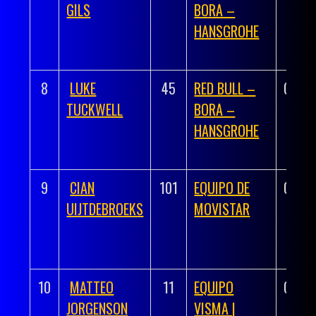
GILS
BORA –
HANSGROHE
8
LUKE
45
RED BULL –
03:36
TUCKWELL
BORA –
HANSGROHE
9
CIAN
101
EQUIPO DE
03:36
UIJTDEBROEKS
MOVISTAR
10
MATTEO
11
EQUIPO
03:36
JORGENSON
VISMA |