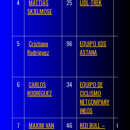
4
MATTIAS
25
LIDL-TREK
03h 
SKJELMOSE
38
5
Cristiano
96
EQUIPO XDS
03h 
Rodríguez
ASTANA
38
6
CARLOS
34
EQUIPO DE
03h 
RODRÍGUEZ
CICLISMO
43
NETCOMPANY
INEOS
7
MAXIM VAN
46
RED BULL –
03:36