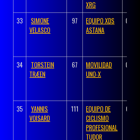
XRG
33
SIMONE
97
EQUIPO XDS
03:44
VELASCO
ASTANA
34
TORSTEIN
67
MOVILIDAD
03:44
TRÆEN
UNO-X
35
YANNIS
111
EQUIPO DE
03:45
VOISARD
CICLISMO
PROFESIONAL
TUDOR