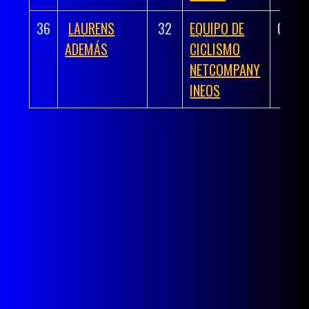
36
LAURENS
32
EQUIPO DE
03:46
ADEMÁS
CICLISMO
NETCOMPANY
INEOS