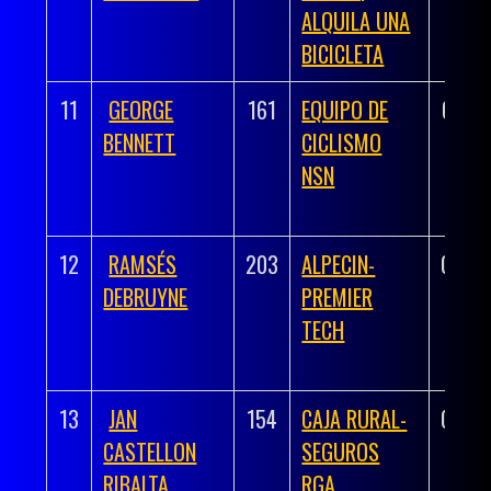
ALQUILA UNA
BICICLETA
11
GEORGE
161
EQUIPO DE
03:37
BENNETT
CICLISMO
NSN
12
RAMSÉS
203
ALPECIN-
03:38
DEBRUYNE
PREMIER
TECH
13
JAN
154
CAJA RURAL-
03:38
CASTELLON
SEGUROS
RIBALTA
RGA