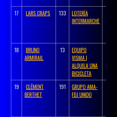
17
LARS CRAPS
133
LOTERÍA
03h 
INTERMARCHE
41
18
BRUNO
13
EQUIPO
03h 
ARMIRAIL
VISMA |
41
ALQUILA UNA
BICICLETA
19
CLÉMENT
191
GRUPO AMA-
03h 
BERTHET
FDJ UNIDO
51