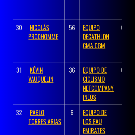
30
NICOLÁS
56
EQUIPO
03:42
PRODHOMME
DECATHLON
CMA CGM
31
KÉVIN
36
EQUIPO DE
03:42
VAUQUELIN
CICLISMO
NETCOMPANY
INEOS
32
PABLO
6
EQUIPO DE
03:43
TORRES ARIAS
LOS EAU
EMIRATES