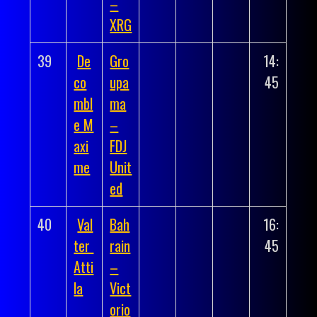
–
XRG
39
De
Gro
14:
co
upa
45
mbl
ma
e M
–
axi
FDJ
me
Unit
ed
40
Val
Bah
16:
ter
rain
45
Atti
–
la
Vict
orio