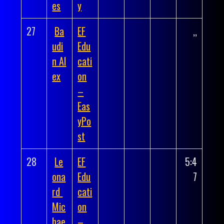
es
y
27
Ba
EF
,,
udi
Edu
n Al
cati
ex
on
–
Eas
yPo
st
28
Le
EF
5:4
ona
Edu
7
rd
cati
Mic
on
hae
–