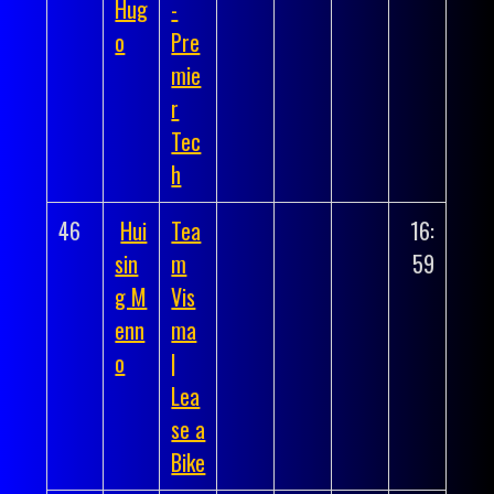
Hug
-
o
Pre
mie
r
Tec
h
46
Hui
Tea
16:
sin
m
59
g M
Vis
enn
ma
o
|
Lea
se a
Bike