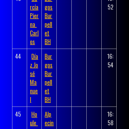
rcía
gos
52
Pier
Bur
na
pell
Carl
et
os
BH
44
Día
Bur
16:
z Jo
gos
54
sé
Bur
Ma
pell
nue
et
l
BH
45
Ho
Alp
16:
ule
ecin
58