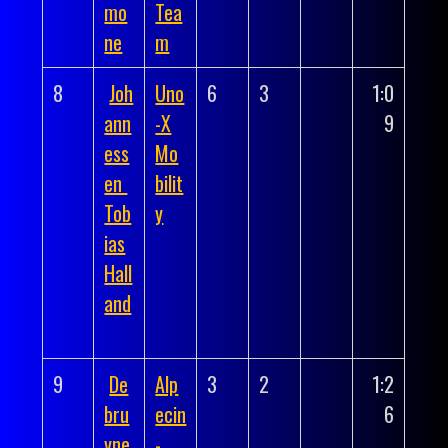
mo
Tea
ne
m
8
Joh
Uno
6
3
1:0
ann
-X
9
ess
Mo
en
bilit
Tob
y
ias
Hall
and
9
De
Alp
3
2
1:2
bru
ecin
6
yne
-