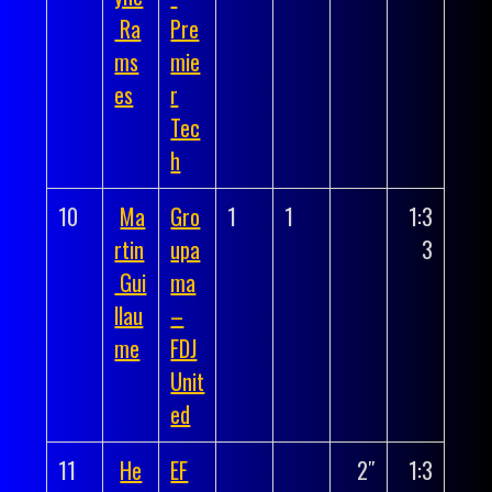
Ra
Pre
ms
mie
es
r
Tec
h
10
Ma
Gro
1
1
1:3
rtin
upa
3
Gui
ma
llau
–
me
FDJ
Unit
ed
11
He
EF
2″
1:3