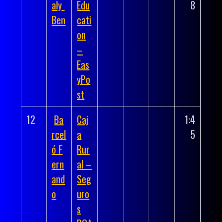
aly
Edu
8
Ben
cati
on
–
Eas
yPo
st
12
Ba
Caj
1:4
rcel
a
5
ó F
Rur
ern
al –
and
Seg
o
uro
s