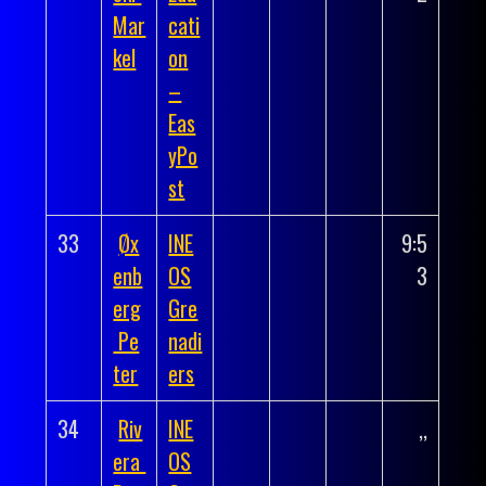
Mar
cati
kel
on
–
Eas
yPo
st
33
Øx
INE
9:5
enb
OS
3
erg
Gre
Pe
nadi
ter
ers
34
Riv
INE
,,
era
OS