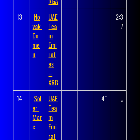
RGA
13
No
UAE
2:3
vak
Tea
7
Do
m
me
Emi
n
rat
es
–
XRG
14
Sol
UAE
4″
,,
er
Tea
Mar
m
c
Emi
rat