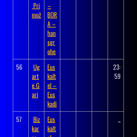
Pri
–
mož
BOR
A –
han
sgr
ohe
56
Ug
Eus
23:
art
kalt
59
e G
el –
ari
Eus
kadi
57
Biz
Eus
,,
kar
kalt