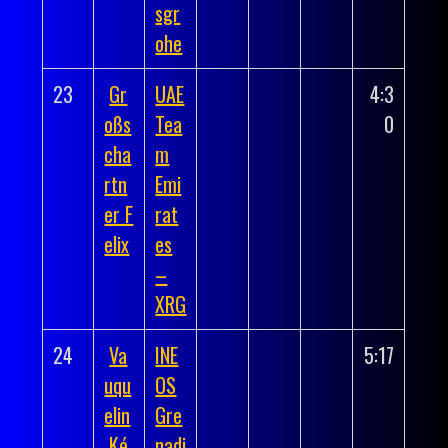
sgr
ohe
23
Gr
UAE
4:3
oßs
Tea
0
cha
m
rtn
Emi
er F
rat
elix
es
–
XRG
24
Va
INE
5:17
uqu
OS
elin
Gre
Ké
nadi