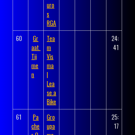
uro
s
RGA
60
Gr
Tea
24:
aat
m
41
Tij
Vis
me
ma
n
|
Lea
se a
Bike
61
Pa
Gro
25:
che
upa
17
r Q
ma