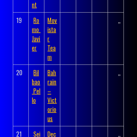
nt
19
Ro
Mov
,,
mo
ista
Javi
r
er
Tea
m
20
Bil
Bah
,,
bao
rain
Pel
–
lo
Vict
orio
us
21
Sei
Dec
,,