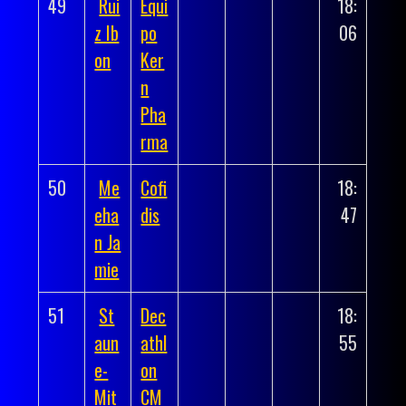
49
Rui
Equi
18:
z Ib
po
06
on
Ker
n
Pha
rma
50
Me
Cofi
18:
eha
dis
47
n Ja
mie
51
St
Dec
18:
aun
athl
55
e-
on
Mit
CM