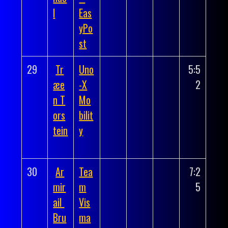
l
Eas
yPo
st
29
Tr
Uno
5:5
æe
-X
2
n T
Mo
ors
bilit
tein
y
30
Ar
Tea
7:2
mir
m
5
ail
Vis
Bru
ma