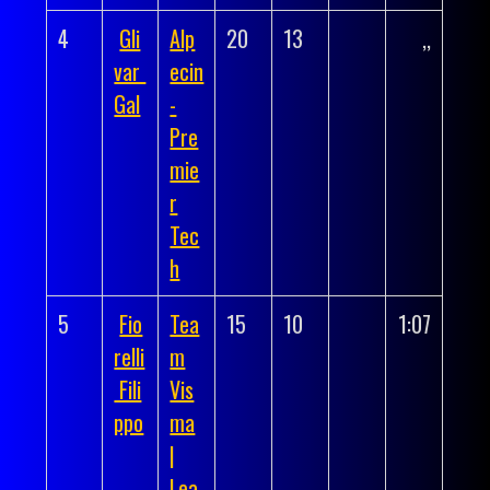
4
Gli
Alp
20
13
,,
var
ecin
Gal
-
Pre
mie
r
Tec
h
5
Fio
Tea
15
10
1:07
relli
m
Fili
Vis
ppo
ma
|
Lea