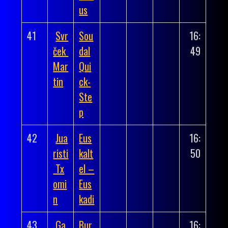
us
41
Svr
Sou
16:
ček
dal
49
Mar
Qui
tin
ck-
Ste
p
42
Jua
Eus
16:
risti
kalt
50
Tx
el –
omi
Eus
n
kadi
43
Ga
Bur
16: