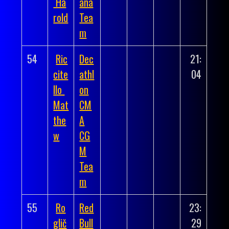
Ha
ana
rold
Tea
m
54
Ric
Dec
21:
cite
athl
04
llo
on
Mat
CM
the
A
w
CG
M
Tea
m
55
Ro
Red
23:
glič
Bull
29