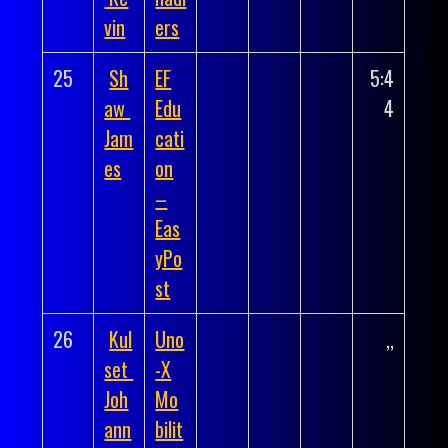
vin
ers
25
Sh
EF
5:4
aw
Edu
4
Jam
cati
es
on
–
Eas
yPo
st
26
Kul
Uno
,,
set
-X
Joh
Mo
ann
bilit