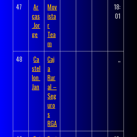
47
Ar
Mov
18:
cas
ista
01
Jor
r
ge
Tea
m
48
Ca
Caj
,,
stel
a
lon
Rur
Jan
al –
Seg
uro
s
RGA