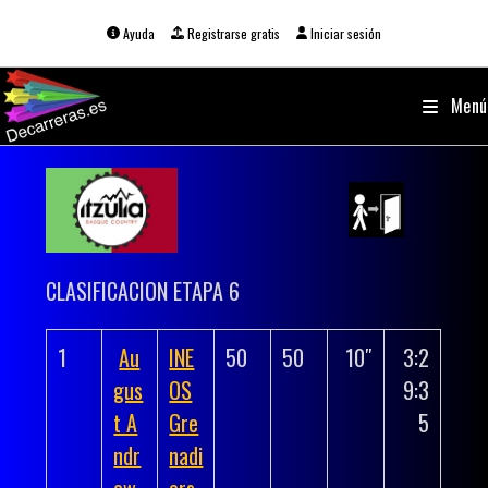
Ir
al
Ayuda
Registrarse gratis
Iniciar sesión
contenido
Menú
CLASIFICACION ETAPA 6
1
Au
INE
50
50
10″
3:2
gus
OS
9:3
t A
Gre
5
ndr
nadi
ew
ers