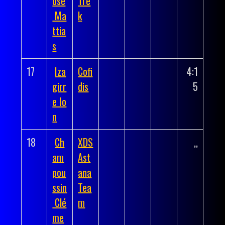
ose
Tre
Ma
k
ttia
s
17
Iza
Cofi
4:1
girr
dis
5
e Io
n
18
Ch
XDS
,,
am
Ast
pou
ana
ssin
Tea
Clé
m
me