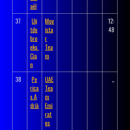
aël
37
Uij
Mov
12:
tde
ista
48
bro
r
eks
Tea
Cia
m
n
38
Pe
UAE
,,
rica
Tea
s A
m
drià
Emi
rat
es