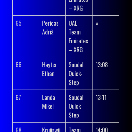
– XRG
65
Pericas
UAE
«
Adrià
Team
Emirates
– XRG
66
Hayter
Soudal
13:08
Ethan
Quick-
Step
67
Landa
Soudal
13:11
Mikel
Quick-
Step
68
Kruijswij
Team
14:00