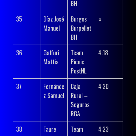
BH
35
Díaz José
Burgos
«
Manuel
Burpellet
BH
36
Gaffuri
Team
4:18
Mattia
Picnic
PostNL
37
Fernánde
Caja
4:20
z Samuel
Rural –
Seguros
RGA
38
Faure
Team
4:23