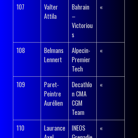
107
Valter
Bahrain
«
Attila
–
Victoriou
s
108
Belmans
Alpecin-
«
Lennert
Premier
Tech
109
Paret-
Decathlo
«
Peintre
n CMA
Aurélien
CGM
Team
110
Laurance
INEOS
«
Axel
Grenadie