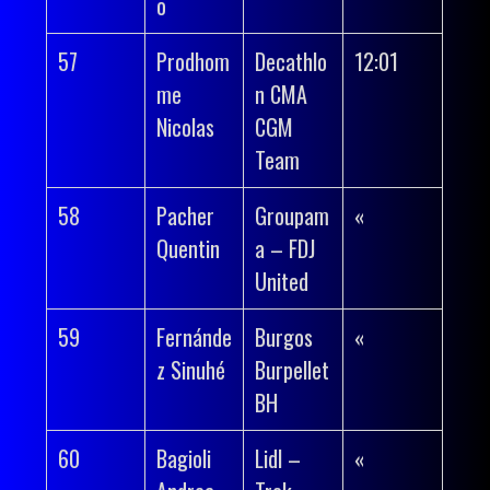
o
57
Prodhom
Decathlo
12:01
me
n CMA
Nicolas
CGM
Team
58
Pacher
Groupam
«
Quentin
a – FDJ
United
59
Fernánde
Burgos
«
z Sinuhé
Burpellet
BH
60
Bagioli
Lidl –
«