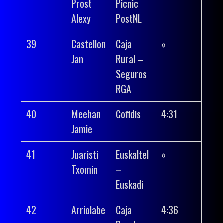
Prost
Picnic
Alexy
PostNL
39
Castellon
Caja
«
Jan
Rural –
Seguros
RGA
40
Meehan
Cofidis
4:31
Jamie
41
Juaristi
Euskaltel
«
Txomin
–
Euskadi
42
Arriolabe
Caja
4:36