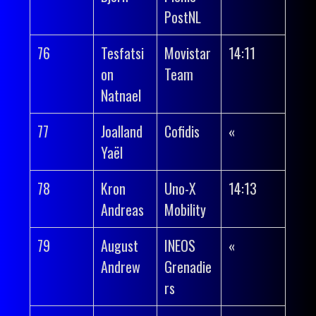
PostNL
76
Tesfatsi
Movistar
14:11
on
Team
Natnael
77
Joalland
Cofidis
«
Yaël
78
Kron
Uno-X
14:13
Andreas
Mobility
79
August
INEOS
«
Andrew
Grenadie
rs