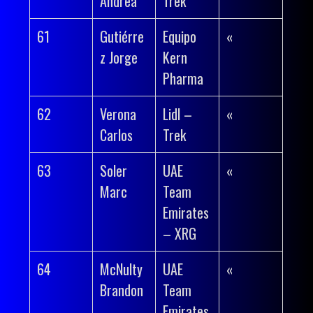
Andrea
Trek
61
Gutiérre
Equipo
«
z Jorge
Kern
Pharma
62
Verona
Lidl –
«
Carlos
Trek
63
Soler
UAE
«
Marc
Team
Emirates
– XRG
64
McNulty
UAE
«
Brandon
Team
Emirates