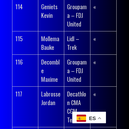
114
Geniets
Groupam
«
Kevin
a – FDJ
United
115
Mollema
Lidl –
«
Bauke
Trek
116
Decombl
Groupam
«
e
a – FDJ
Maxime
United
117
Labrosse
Decathlo
«
Jordan
n CMA
CGM
Team
ES