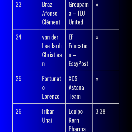
23
Braz
Groupam
«
Afonso
a – FDJ
Clément
United
24
van der
EF
«
Lee Jardi
Educatio
Christiaa
n –
n
EasyPost
25
Fortunat
XDS
«
o
Astana
Lorenzo
Team
26
Iribar
Equipo
3:38
Unai
Kern
Pharma