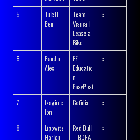
5
Tulett
Team
«
Ben
Visma |
Lease a
Bike
6
Baudin
EF
«
Alex
Educatio
n –
EasyPost
7
Izagirre
Cofidis
«
Ion
8
Lipowitz
Red Bull
«
Florian
– BORA