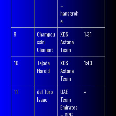
–
hansgroh
e
9
Champou
XDS
1:31
ssin
Astana
Clément
Team
10
Tejada
XDS
1:43
Harold
Astana
Team
11
del Toro
UAE
«
Isaac
Team
Emirates
– XRG