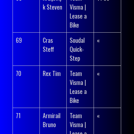
k Steven
Visma |
Lease a
Bike
69
Cras
Soudal
«
Steff
Quick-
Step
70
Rex Tim
Team
«
Visma |
Lease a
Bike
71
Armirail
Team
«
Bruno
Visma |
Lease a