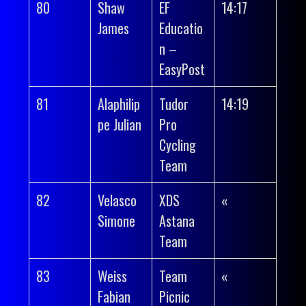
80
Shaw
EF
14:17
James
Educatio
n –
EasyPost
81
Alaphilip
Tudor
14:19
pe Julian
Pro
Cycling
Team
82
Velasco
XDS
«
Simone
Astana
Team
83
Weiss
Team
«
Fabian
Picnic