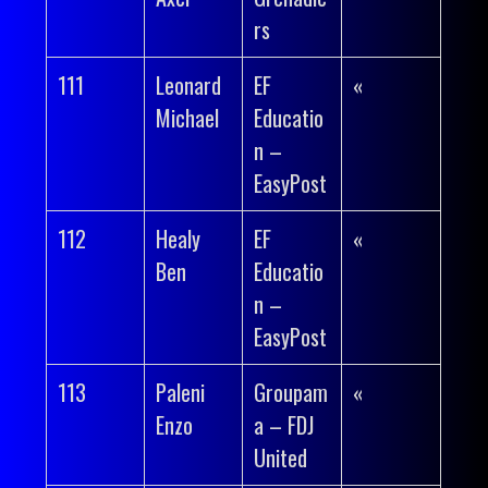
rs
111
Leonard
EF
«
Michael
Educatio
n –
EasyPost
112
Healy
EF
«
Ben
Educatio
n –
EasyPost
113
Paleni
Groupam
«
Enzo
a – FDJ
United