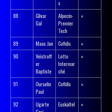
s
88
Glivar
Alpecin-
«
Gal
Premier
Tech
89
Maas Jan
Cofidis
«
90
Veistroff
Lotto
«
er
Intermar
Baptiste
ché
91
Ourselin
Cofidis
«
Paul
92
Ugarte
Euskaltel
«
Gari
–