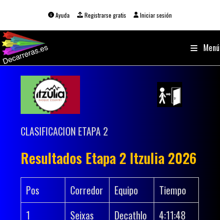
Ir
al
Ayuda
Registrarse gratis
Iniciar sesión
contenido
Menú
CLASIFICACION ETAPA 2
Resultados Etapa 2 Itzulia 2026
Pos
Corredor
Equipo
Tiempo
1
Seixas
Decathlo
4:11:48