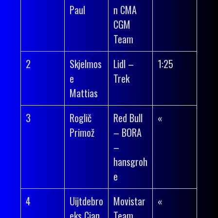
Paul
n CMA
CGM
Team
2
Skjelmos
Lidl –
1:25
e
Trek
Mattias
3
Roglič
Red Bull
«
Primož
– BORA
–
hansgroh
e
4
Uijtdebro
Movistar
«
eks Cian
Team