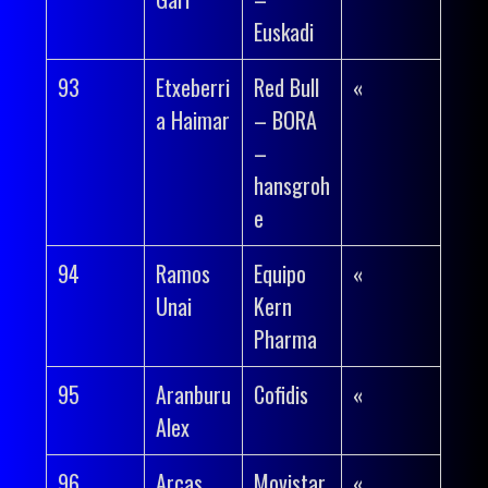
Euskadi
93
Etxeberri
Red Bull
«
a Haimar
– BORA
–
hansgroh
e
94
Ramos
Equipo
«
Unai
Kern
Pharma
95
Aranburu
Cofidis
«
Alex
96
Arcas
Movistar
«