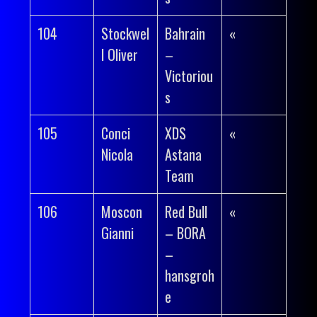
104
Stockwel
Bahrain
«
l Oliver
–
Victoriou
s
105
Conci
XDS
«
Nicola
Astana
Team
106
Moscon
Red Bull
«
Gianni
– BORA
–
hansgroh
e