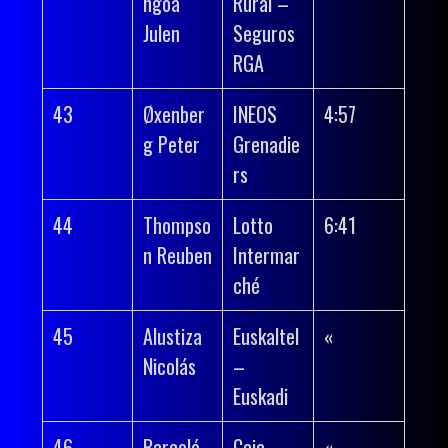
ngoa
Rural –
Julen
Seguros
RGA
43
Øxenber
INEOS
4:57
g Peter
Grenadie
rs
44
Thompso
Lotto
6:41
n Reuben
Intermar
ché
45
Alustiza
Euskaltel
«
Nicolás
–
Euskadi
46
Barceló
Caja
«