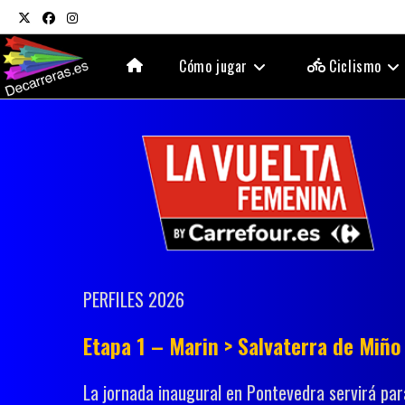
Ir
al
contenido
Cómo jugar
Ciclismo
PERFILES 2026
Etapa 1 – Marin > Salvaterra de Miño
La jornada inaugural en Pontevedra servirá para