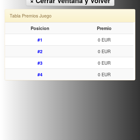
× Cerrar Ventana y Volver
Tabla Premios Juego
Posicion
Premio
#1
0 EUR
#2
0 EUR
#3
0 EUR
#4
0 EUR