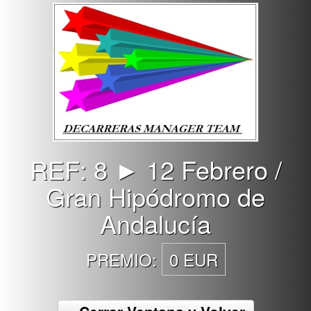
REF: 8 ► 12 Febrero /
Gran Hipódromo de
Andalucía
PREMIO:
0 EUR