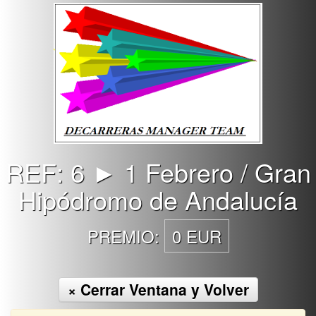
REF: 6 ► 1 Febrero / Gran
Hipódromo de Andalucía
PREMIO:
0 EUR
× Cerrar Ventana y Volver