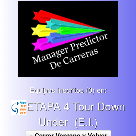
Equipos inscritos (0) en:
ETAPA 4 Tour Down
Under (E.I.)
× Cerrar Ventana y Volver