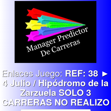
Enlaces Juego:
REF: 38 ►
4 Julio / Hipódromo de la
Zarzuela SOLO 3
CARRERAS NO REALIZO